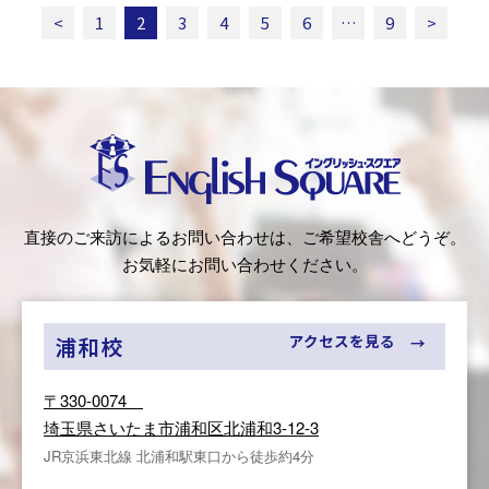
<
1
2
3
4
5
6
…
9
>
イングリッシュ・スクエア（English
直接のご来訪によるお問い合わせは、ご希望校舎へどうぞ。
Square）
お気軽にお問い合わせください。
アクセスを見る
浦和校
〒330-0074
埼玉県さいたま市浦和区北浦和3-12-3
JR京浜東北線 北浦和駅東口から徒歩約4分