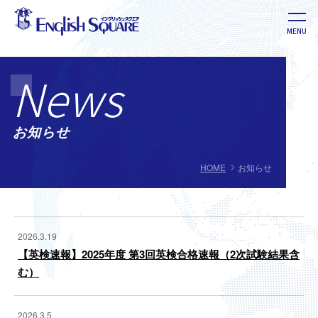
MENU
英語教室 イングリッシュ・スクエア
News
お知らせ
HOME
お知らせ
2026.3.19
【英検速報】2025年度 第3回英検合格速報（2次試験結果含
む）
2026.3.5