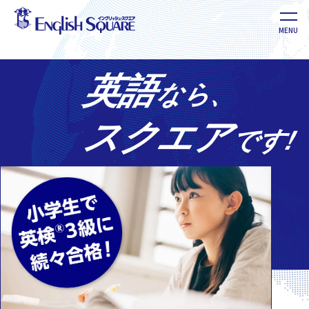
MENU
英語教室 イングリッシュ・スクエア
英語
なら、
スクエア
です!