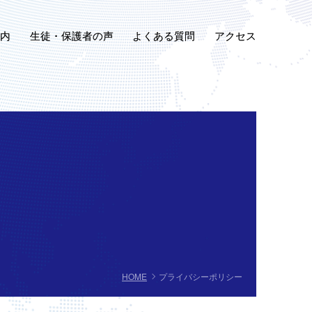
生徒・保護者の声
内
よくある質問
アクセス
年長）
1～4年生）
～6年生）
～3年生）
～3年生）
典」
HOME
プライバシーポリシー