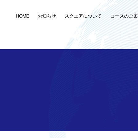
スクエアについて
コースのご案
お知らせ
HOME
キッズコース（年中・
ご挨拶
楽しい英語コース（小学
スクールの特長
英才教育コース（小学5
英才教育コース（中学1
英才教育コース（高校1
一般英会話コース
参加費無料の「年間特